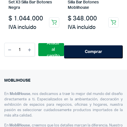
Set X3 Silla Bar Botones
Silla Bar Botones
Negra
Moblihouse
$
1.044.000
$
348.000
IVA incluido
IVA incluido
Añadir
Cantidad
al
Silla
Comprar
carrito
De
Bar
Moderna
De
Terciopelo
MOBLIHOUSE
London
Base
En
MobliHouse
, nos dedicamos a traer lo mejor del mundo del diseño
Dorada
directamente a ti. Especializados en la ambientación, decoración y
exhibición de espacios para negocios, oficinas y hogares, nuestra
pasión es seleccionar cuidadosamente productos importados de la
más alta calidad.
En
MobliHouse
, creemos que los detalles marcan la diferencia. Nuestro