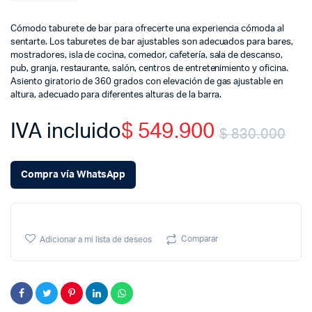
Cómodo taburete de bar para ofrecerte una experiencia cómoda al
sentarte. Los taburetes de bar ajustables son adecuados para bares,
mostradores, isla de cocina, comedor, cafetería, sala de descanso,
pub, granja, restaurante, salón, centros de entretenimiento y oficina.
Asiento giratorio de 360 grados con elevación de gas ajustable en
altura, adecuado para diferentes alturas de la barra.
IVA incluido
$
549.900
$
830.000
Or
Cu
Compra vía WhatsApp
pr
pr
wa
is:
Comparar
Adicionar a mi lista de deseos
$ 
$ 