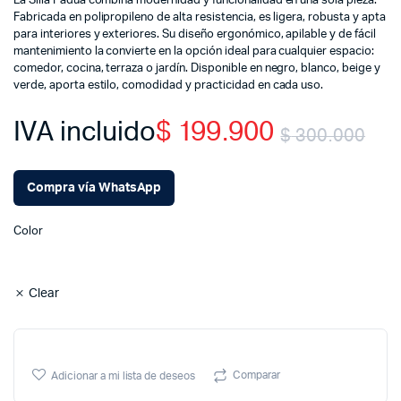
La Silla Padua combina modernidad y funcionalidad en una sola pieza.
Fabricada en polipropileno de alta resistencia, es ligera, robusta y apta
para interiores y exteriores. Su diseño ergonómico, apilable y de fácil
mantenimiento la convierte en la opción ideal para cualquier espacio:
comedor, cocina, terraza o jardín. Disponible en negro, blanco, beige y
verde, aporta estilo, comodidad y practicidad en cada uso.
IVA incluido
$
199.900
$
300.000
Ori
Cu
Compra vía WhatsApp
pri
pri
Color
wa
is:
$ 
$ 
Clear
Comparar
Adicionar a mi lista de deseos