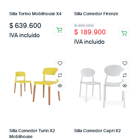
Silla Torino Moblihouse X4
Silla Comedor Firenze
Original
Current
$
639.600
$
400.000
$
189.900
price
price
IVA incluido
IVA incluido
was:
is:
$ 400.000.
$ 189.900.
Silla Comedor Turin X2
Silla Comedor Capri X2
Moblihouse