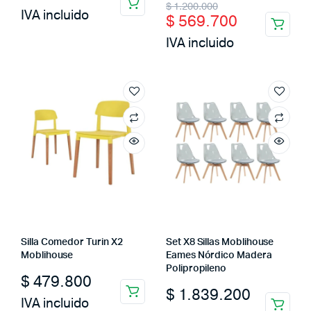
Original
Current
$
1.200.000
IVA incluido
$
569.700
price
price
IVA incluido
was:
is:
$ 1.200.000.
$ 569.700.
Silla Comedor Turin X2
Set X8 Sillas Moblihouse
Moblihouse
Eames Nórdico Madera
Polipropileno
$
479.800
$
1.839.200
IVA incluido