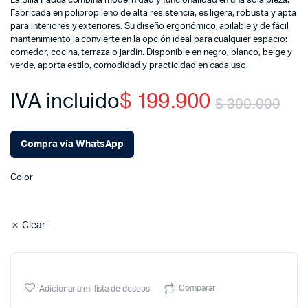
La Silla Padua combina modernidad y funcionalidad en una sola pieza.
Fabricada en polipropileno de alta resistencia, es ligera, robusta y apta
para interiores y exteriores. Su diseño ergonómico, apilable y de fácil
mantenimiento la convierte en la opción ideal para cualquier espacio:
comedor, cocina, terraza o jardín. Disponible en negro, blanco, beige y
verde, aporta estilo, comodidad y practicidad en cada uso.
IVA incluido
$
199.900
$
300.000
Ori
Cu
Compra vía WhatsApp
pri
pri
Color
wa
is:
$ 
$ 
Clear
Comparar
Adicionar a mi lista de deseos