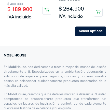
Original
Current
$
400.000
$
264.900
$
189.900
price
price
IVA incluido
IVA incluido
was:
is:
$ 400.000.
$ 189.900.
Select options
MOBLIHOUSE
En
MobliHouse
, nos dedicamos a traer lo mejor del mundo del diseño
directamente a ti. Especializados en la ambientación, decoración y
exhibición de espacios para negocios, oficinas y hogares, nuestra
pasión es seleccionar cuidadosamente productos importados de la
más alta calidad.
En
MobliHouse
, creemos que los detalles marcan la diferencia. Nuestro
compromiso es proporcionarte productos que transformen tus
espacios en lugares de inspiración y confort, donde cada elemento
cuenta una historia de excelencia y buen gusto.