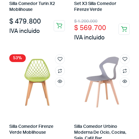
Silla Comedor Turin X2
Set X3 Silla Comedor
Moblihouse
Firenze Verde
Original
Current
$
479.800
$
1.200.000
$
569.700
price
price
IVA incluido
IVA incluido
was:
is:
$ 1.200.000.
$ 569.700.
53%
Silla Comedor Firenze
Silla Comedor Urbino
Verde Moblihouse
Moderna De Ocio, Cocina,
Sala, Café Bar