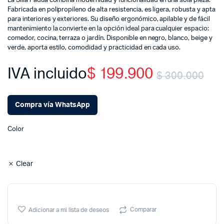
La Silla Padua combina modernidad y funcionalidad en una sola pieza.
Fabricada en polipropileno de alta resistencia, es ligera, robusta y apta
para interiores y exteriores. Su diseño ergonómico, apilable y de fácil
mantenimiento la convierte en la opción ideal para cualquier espacio:
comedor, cocina, terraza o jardín. Disponible en negro, blanco, beige y
verde, aporta estilo, comodidad y practicidad en cada uso.
IVA incluido
$
199.900
$
300.000
Ori
Cu
Compra vía WhatsApp
pri
pri
Color
wa
is:
$ 
$ 
Clear
Comparar
Adicionar a mi lista de deseos