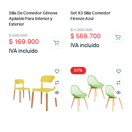
Silla De Comedor Génova
Set X3 Silla Comedor
Apilable Para Interior y
Firenze Azul
Exterior
Original
Current
$
1.200.000
Original
Current
$
569.700
$
300.000
price
price
$
169.900
price
price
IVA incluido
was:
is:
IVA incluido
was:
is:
$ 1.200.000.
$ 569.700.
$ 300.000.
$ 169.900.
53%