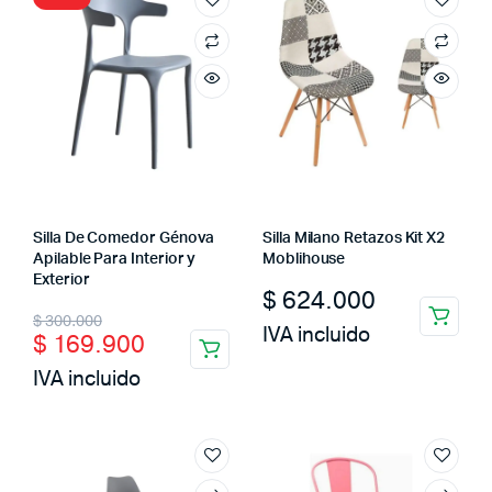
Silla De Comedor Génova
Silla Milano Retazos Kit X2
Apilable Para Interior y
Moblihouse
Exterior
$
624.000
Original
Current
$
300.000
IVA incluido
$
169.900
price
price
IVA incluido
was:
is:
$ 300.000.
$ 169.900.