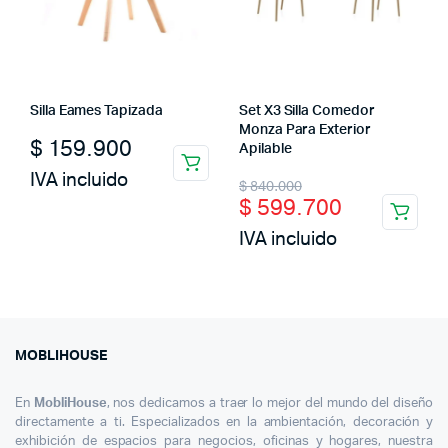
Silla Eames Tapizada
Set X3 Silla Comedor
Monza Para Exterior
$
159.900
Apilable
IVA incluido
Original
Current
$
840.000
$
599.700
price
price
IVA incluido
was:
is:
$ 840.000.
$ 599.700.
MOBLIHOUSE
En
MobliHouse
, nos dedicamos a traer lo mejor del mundo del diseño
directamente a ti. Especializados en la ambientación, decoración y
exhibición de espacios para negocios, oficinas y hogares, nuestra