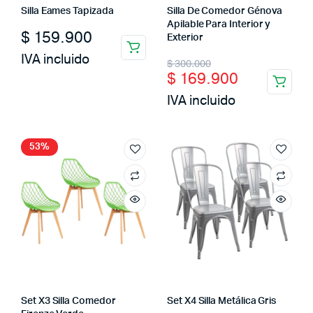
Silla Eames Tapizada
Silla De Comedor Génova
Apilable Para Interior y
$
159.900
Exterior
IVA incluido
Original
Current
$
300.000
$
169.900
price
price
IVA incluido
was:
is:
$ 300.000.
$ 169.900.
53%
Set X3 Silla Comedor
Set X4 Silla Metálica Gris