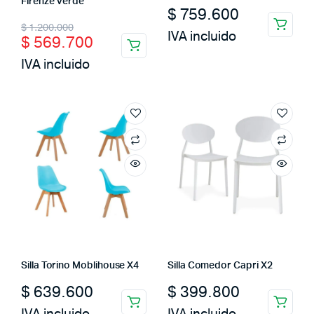
Firenze Verde
$
759.600
Original
Current
$
1.200.000
IVA incluido
$
569.700
price
price
IVA incluido
was:
is:
$ 1.200.000.
$ 569.700.
Silla Torino Moblihouse X4
Silla Comedor Capri X2
$
639.600
$
399.800
IVA incluido
IVA incluido