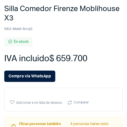
Silla Comedor Firenze Moblihouse
X3
SKU:
Mobli-firroj3
En stock
IVA incluido
$
659.700
Compra vía WhatsApp
Comparar
Adicionar a mi lista de deseos
Otras personas también
4 personas tienen este