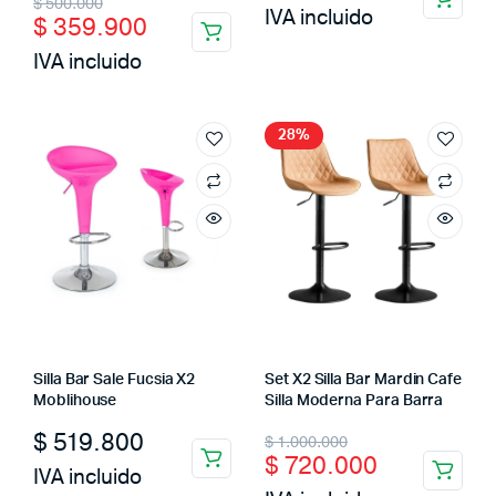
Original
Current
$
500.000
IVA incluido
$
359.900
price
price
IVA incluido
was:
is:
$ 500.000.
$ 359.900.
28%
Silla Bar Sale Fucsia X2
Set X2 Silla Bar Mardin Cafe
Moblihouse
Silla Moderna Para Barra
Original
Current
$
519.800
$
1.000.000
$
720.000
price
price
IVA incluido