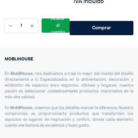
IVA incluido
was:
is:
$ 1.000.000.
$ 720.000.
Añadir
Cantidad
al
Silla
Comprar
carrito
Bar
Sale
Morado
X2
Moblihouse
MOBLIHOUSE
En
MobliHouse
, nos dedicamos a traer lo mejor del mundo del diseño
directamente a ti. Especializados en la ambientación, decoración y
exhibición de espacios para negocios, oficinas y hogares, nuestra
pasión es seleccionar cuidadosamente productos importados de la
más alta calidad.
En
MobliHouse
, creemos que los detalles marcan la diferencia. Nuestro
compromiso es proporcionarte productos que transformen tus
espacios en lugares de inspiración y confort, donde cada elemento
cuenta una historia de excelencia y buen gusto.