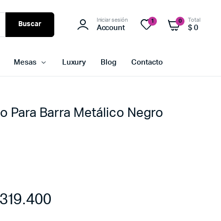
Iniciar sesión
Total
1
0
Buscar
Account
$
0
Mesas
Luxury
Blog
Contacto
o Para Barra Metálico Negro
319.400