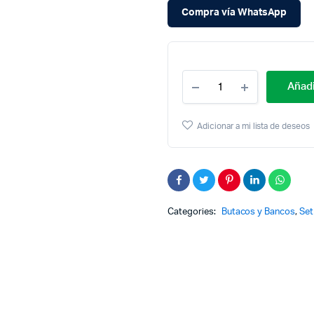
Compra vía WhatsApp
Cantidad
Añadi
Set
X6
Butaco
Adicionar a mi lista de deseos
Alto
Para
Barra
Metálico
Negro
Brillante
Categories:
Butacos y Bancos
,
Set