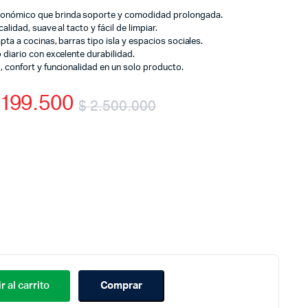
gonómico que brinda soporte y comodidad prolongada.
alidad, suave al tacto y fácil de limpiar.
pta a cocinas, barras tipo isla y espacios sociales.
 diario con excelente durabilidad.
, confort y funcionalidad en un solo producto.
199.500
$
2.500.000
Original
Current
price
price
was:
is:
$ 2.500.000.
$ 1.199.500.
r al carrito
Comprar