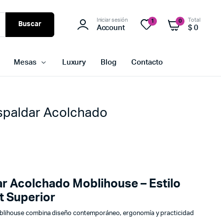
Iniciar sesión
Total
1
0
Buscar
Account
$
0
Mesas
Luxury
Blog
Contacto
Espaldar Acolchado
dar Acolchado Moblihouse – Estilo
t Superior
oblihouse combina diseño contemporáneo, ergonomía y practicidad