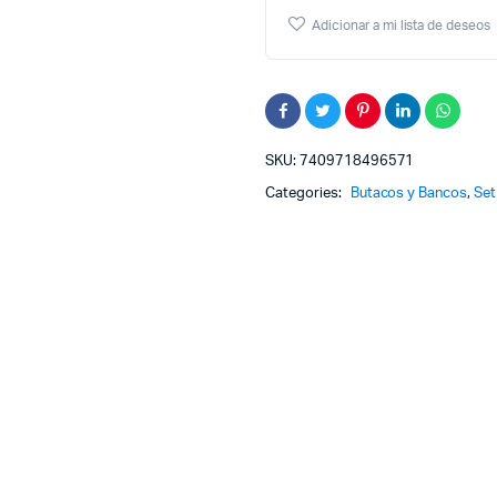
Silla
Adicionar a mi lista de deseos
Bar
Espaldar
Acolchado
SKU:
7409718496571
Categories:
Butacos y Bancos
,
Set