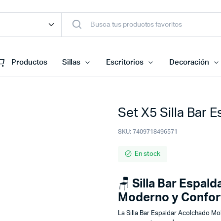
Productos
Sillas
Escritorios
Decoración
Set X5 Silla Bar 
SKU:
7409718496571
En stock
🪑
Silla Bar Espal
Moderno y Confor
La Silla Bar Espaldar Acolchado M