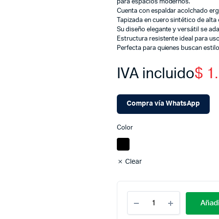
para espacios modernos.
Cuenta con espaldar acolchado er
Tapizada en cuero sintético de alta c
Su diseño elegante y versátil se ada
Estructura resistente ideal para uso
Perfecta para quienes buscan estilo
IVA incluido
$
1.
Compra vía WhatsApp
Color
Clear
Cantidad
Añadi
Set
X5