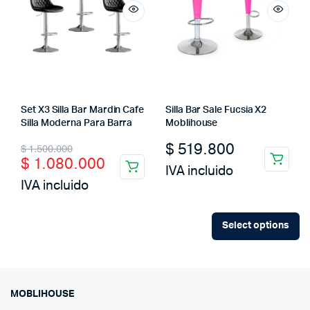
Set X3 Silla Bar Mardin Cafe
Silla Bar Sale Fucsia X2
Silla Moderna Para Barra
Moblihouse
Original
Current
$
519.800
$
1.500.000
$
1.080.000
price
price
IVA incluido
IVA incluido
was:
is:
$ 1.500.000.
$ 1.080.000.
Select options
MOBLIHOUSE