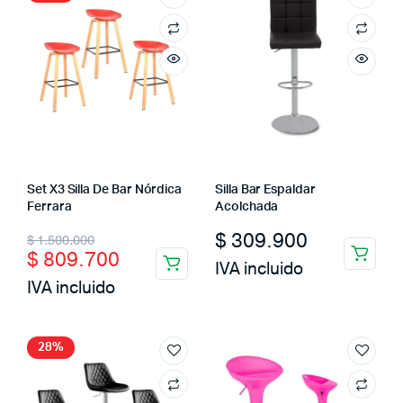
Set X3 Silla De Bar Nórdica
Silla Bar Espaldar
Ferrara
Acolchada
Original
Current
$
309.900
$
1.500.000
$
809.700
price
price
IVA incluido
IVA incluido
was:
is:
$ 1.500.000.
$ 809.700.
28%