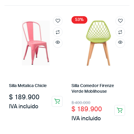
53%
Silla Metalica Chicle
Silla Comedor Firenze
Verde Moblihouse
$
189.900
Original
Current
$
400.000
IVA incluido
$
189.900
price
price
IVA incluido
was:
is:
$ 400.000.
$ 189.900.