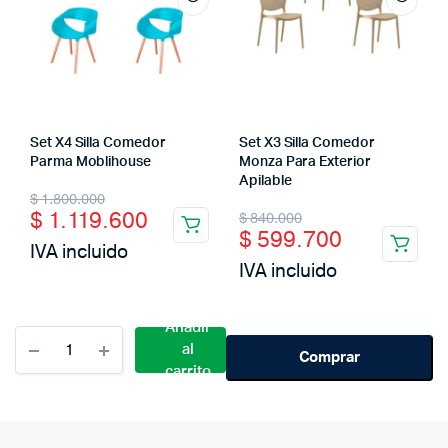
Set X4 Silla Comedor
Set X3 Silla Comedor
Parma Moblihouse
Monza Para Exterior
Apilable
Original
Current
$
1.800.000
Original
Current
$
1.119.600
$
840.000
price
price
$
599.700
price
price
IVA incluido
was:
is:
IVA incluido
was:
is:
$ 1.800.000.
$ 1.119.600.
$ 840.000.
$ 599.700.
Añadir
Cantidad
al
Set
Comprar
carrito
X3
Silla
Metálica
Gris