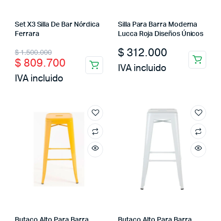
Set X3 Silla De Bar Nórdica
Silla Para Barra Moderna
Ferrara
Lucca Roja Diseños Únicos
Original
Current
$
312.000
$
1.500.000
$
809.700
price
price
IVA incluido
IVA incluido
was:
is:
$ 1.500.000.
$ 809.700.
Butaco Alto Para Barra
Butaco Alto Para Barra