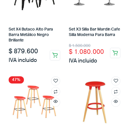
Set X4 Butaco Alto Para
Set X3 Silla Bar Mardin Cafe
Barra Metálico Negro
Silla Moderna Para Barra
Brillante
Original
Current
$
1.500.000
$
879.600
$
1.080.000
price
price
IVA incluido
IVA incluido
was:
is:
$ 1.500.000.
$ 1.080.000.
47%