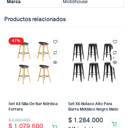
Marca
Moblihouse
Productos relacionados
47%
Set X4 Silla De Bar Nórdica
Set X6 Butaco Alto Para
Ferrara
Barra Metálico Negro Mate
Original
Current
$
1.284.000
$
2.000.000
$
1.079.600