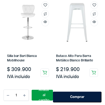
Silla bar Bari Blanca
Butaco Alto Para Barra
Moblihouse
Metálico Blanco Brillante
$
309.900
$
219.900
IVA incluido
IVA incluido
Añadir
Cantidad
al
Set
Comprar
carrito
X2