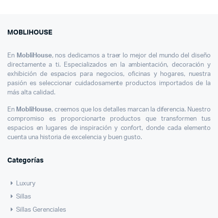
Sillas
Bar
Botones
Negras
MOBLIHOUSE
Giratorias
Altura
En
MobliHouse
, nos dedicamos a traer lo mejor del mundo del diseño
Ajustable
directamente a ti. Especializados en la ambientación, decoración y
exhibición de espacios para negocios, oficinas y hogares, nuestra
pasión es seleccionar cuidadosamente productos importados de la
más alta calidad.
En
MobliHouse
, creemos que los detalles marcan la diferencia. Nuestro
compromiso es proporcionarte productos que transformen tus
espacios en lugares de inspiración y confort, donde cada elemento
cuenta una historia de excelencia y buen gusto.
Categorías
Luxury
Sillas
Sillas Gerenciales