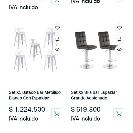
price
price
IVA incluido
IVA incluido
was:
is:
$ 2.000.000.
$ 1.079.600.
Set X5 Butaco Bar Metálico
Set X2 Silla Bar Espaldar
Blanco Con Espaldar
Grande Acolchado
$
1.224.500
$
619.800
IVA incluido
IVA incluido