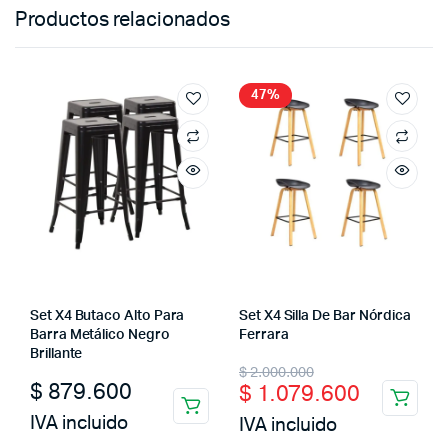
Productos relacionados
47%
Set X4 Butaco Alto Para
Set X4 Silla De Bar Nórdica
Barra Metálico Negro
Ferrara
Brillante
Original
Current
$
2.000.000
$
879.600
$
1.079.600
price
price
IVA incluido
IVA incluido
was:
is: