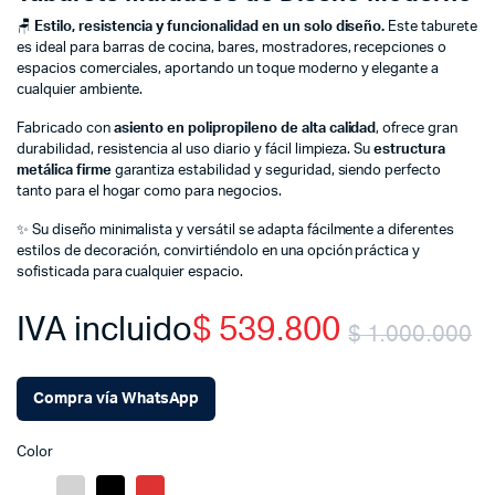
🪑
Estilo, resistencia y funcionalidad en un solo diseño.
Este taburete
es ideal para barras de cocina, bares, mostradores, recepciones o
espacios comerciales, aportando un toque moderno y elegante a
cualquier ambiente.
Fabricado con
asiento en polipropileno de alta calidad
, ofrece gran
durabilidad, resistencia al uso diario y fácil limpieza. Su
estructura
metálica firme
garantiza estabilidad y seguridad, siendo perfecto
tanto para el hogar como para negocios.
✨ Su diseño minimalista y versátil se adapta fácilmente a diferentes
estilos de decoración, convirtiéndolo en una opción práctica y
sofisticada para cualquier espacio.
IVA incluido
$
539.800
$
1.000.000
O
C
Compra vía WhatsApp
p
p
Color
w
is