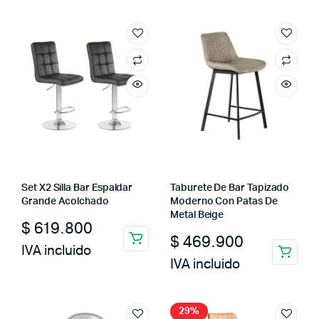
$ 2.000.000.
$ 1.079.600.
Set X2 Silla Bar Espaldar
Taburete De Bar Tapizado
Grande Acolchado
Moderno Con Patas De
Metal Beige
$
619.800
$
469.900
IVA incluido
IVA incluido
29%