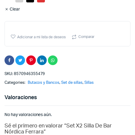
$
$
Clear
Comparar
Adicionar a mi lista de deseos
SKU:
8570946355479
Categories:
Butacos y Bancos
,
Set de sillas
,
Sillas
Valoraciones
No hay valoraciones aún.
Sé el primero en valorar “Set X2 Silla De Bar
Nórdica Ferrara”