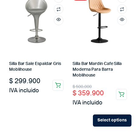
Silla Bar Sale Espaldar Gris
Silla Bar Mardin Cafe Silla
Moblihouse
Moderna Para Barra
Moblihouse
$
299.900
Original
Current
$
500.000
IVA incluido
$
359.900
price
price
IVA incluido
was:
is:
$ 500.000.
$ 359.900.
Select options