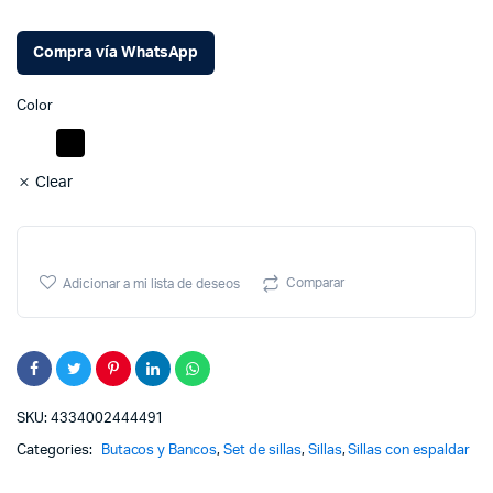
O
C
Compra vía WhatsApp
p
p
Color
w
i
$
$
Clear
Comparar
Adicionar a mi lista de deseos
SKU:
4334002444491
Categories:
Butacos y Bancos
,
Set de sillas
,
Sillas
,
Sillas con espaldar