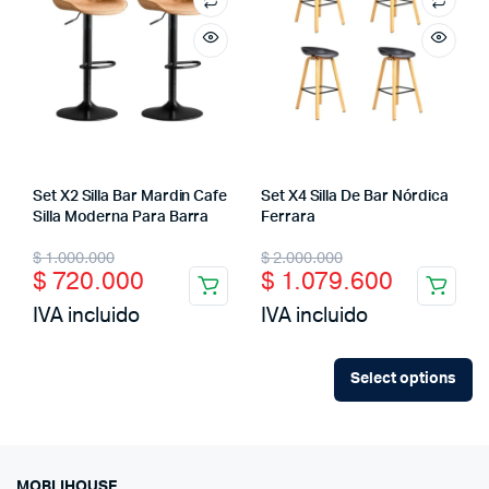
Set X2 Silla Bar Mardin Cafe
Set X4 Silla De Bar Nórdica
Silla Moderna Para Barra
Ferrara
Original
Current
Original
Current
$
1.000.000
$
2.000.000
$
720.000
$
1.079.600
price
price
price
price
IVA incluido
IVA incluido
was:
is:
was:
is:
$ 1.000.000.
$ 720.000.
$ 2.000.000.
$ 1.079.600.
Select options
MOBLIHOUSE