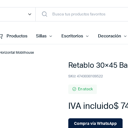
Productos
Sillas
Escritorios
Decoración
Horizontal Moblihouse
Retablo 30×45 Ba
SKU:
4743030109522
En stock
IVA incluido
$
74
Compra vía WhatsApp