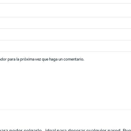
ador para la próxima vez que haga un comentario.
 para poder colgarlo , ideal para decorar cualquier pared. P