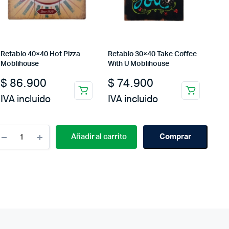
Retablo 40×40 Hot Pizza
Retablo 30×40 Take Coffee
Moblihouse
With U Moblihouse
$
86.900
$
74.900
IVA incluido
IVA incluido
Cantidad
Añadir al carrito
Comprar
Retablo
30×45
Barber
Shop
Horizontal
Moblihouse