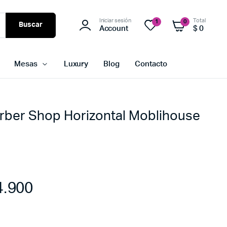
Iniciar sesión
Total
1
0
Buscar
Account
$
0
Mesas
Luxury
Blog
Contacto
rber Shop Horizontal Moblihouse
.900