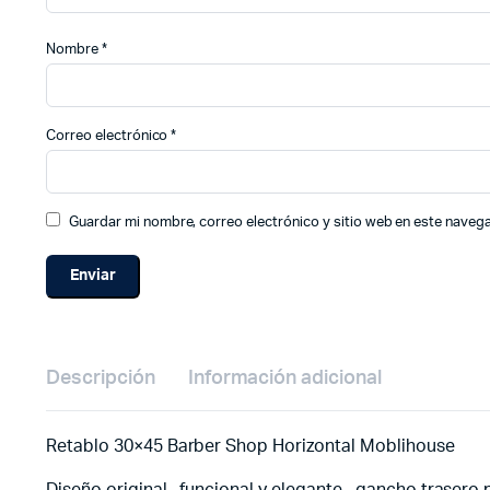
Nombre
*
Correo electrónico
*
Guardar mi nombre, correo electrónico y sitio web en este naveg
Descripción
Información adicional
Retablo 30×45 Barber Shop Horizontal Moblihouse
Diseño original , funcional y elegante , gancho trasero