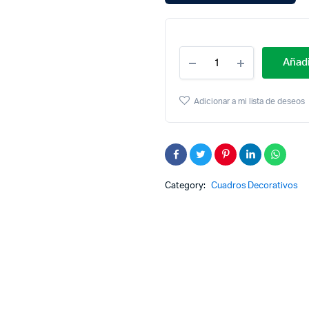
Cantidad
Añadi
Retablo
30×45
Barber
Adicionar a mi lista de deseos
Shop
Horizontal
Moblihouse
Category:
Cuadros Decorativos