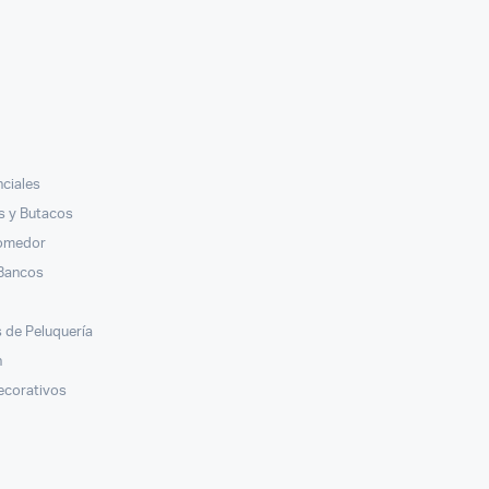
nciales
ás y Butacos
Comedor
 Bancos
s
 de Peluquería
n
ecorativos