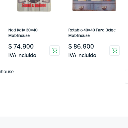
Ned Kelly 30×40
Retablo 40×40 Faro Beige
Moblihouse
Moblihouse
$
74.900
$
86.900
IVA incluido
IVA incluido
ihouse