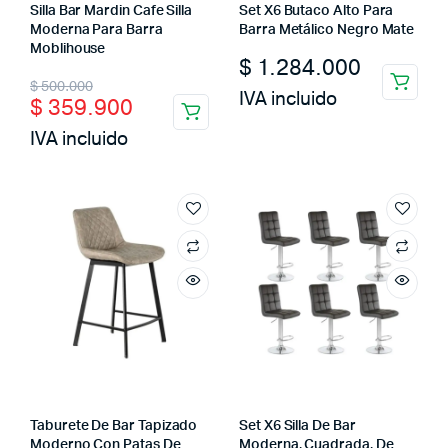
Silla Bar Mardin Cafe Silla
Set X6 Butaco Alto Para
Moderna Para Barra
Barra Metálico Negro Mate
Moblihouse
$
1.284.000
Original
Current
$
500.000
IVA incluido
$
359.900
price
price
IVA incluido
was:
is:
$ 500.000.
$ 359.900.
Taburete De Bar Tapizado
Set X6 Silla De Bar
Moderno Con Patas De
Moderna, Cuadrada, De