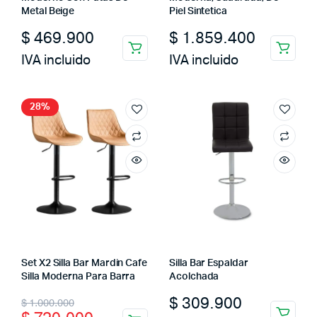
Metal Beige
Piel Sintetica
$
469.900
$
1.859.400
IVA incluido
IVA incluido
28%
Set X2 Silla Bar Mardin Cafe
Silla Bar Espaldar
Silla Moderna Para Barra
Acolchada
Original
Current
$
309.900
$
1.000.000