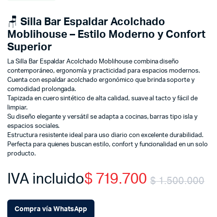
🪑
Silla Bar Espaldar Acolchado
Moblihouse – Estilo Moderno y Confort
Superior
La Silla Bar Espaldar Acolchado Moblihouse combina diseño
contemporáneo, ergonomía y practicidad para espacios modernos.
Cuenta con espaldar acolchado ergonómico que brinda soporte y
comodidad prolongada.
Tapizada en cuero sintético de alta calidad, suave al tacto y fácil de
limpiar.
Su diseño elegante y versátil se adapta a cocinas, barras tipo isla y
espacios sociales.
Estructura resistente ideal para uso diario con excelente durabilidad.
Perfecta para quienes buscan estilo, confort y funcionalidad en un solo
producto.
IVA incluido
$
719.700
$
1.500.000
Or
C
Compra vía WhatsApp