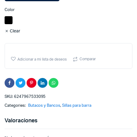
pr
pr
Color
w
is
$
$
Clear
Comparar
Adicionar a mi lista de deseos
SKU:
6247967533095
Categories:
Butacos y Bancos
,
Sillas para barra
Valoraciones