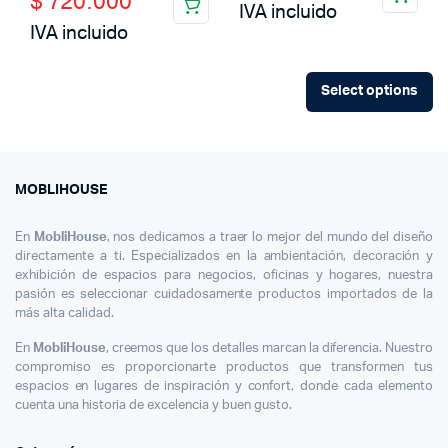
$
720.000
price
price
IVA incluido
IVA incluido
was:
is:
$ 1.000.000.
$ 720.000.
Select options
MOBLIHOUSE
En
MobliHouse
, nos dedicamos a traer lo mejor del mundo del diseño
directamente a ti. Especializados en la ambientación, decoración y
exhibición de espacios para negocios, oficinas y hogares, nuestra
pasión es seleccionar cuidadosamente productos importados de la
más alta calidad.
En
MobliHouse
, creemos que los detalles marcan la diferencia. Nuestro
compromiso es proporcionarte productos que transformen tus
espacios en lugares de inspiración y confort, donde cada elemento
cuenta una historia de excelencia y buen gusto.