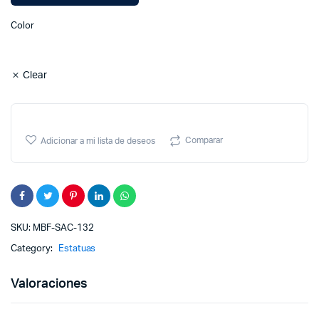
pric
pric
Color
was
is:
$ 15
$ 84
Clear
Comparar
Adicionar a mi lista de deseos
SKU:
MBF-SAC-132
Category:
Estatuas
Valoraciones