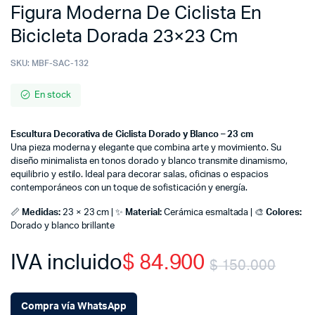
Figura Moderna De Ciclista En
Bicicleta Dorada 23×23 Cm
SKU:
MBF-SAC-132
En stock
Escultura Decorativa de Ciclista Dorado y Blanco – 23 cm
Una pieza moderna y elegante que combina arte y movimiento. Su
diseño minimalista en tonos dorado y blanco transmite dinamismo,
equilibrio y estilo. Ideal para decorar salas, oficinas o espacios
contemporáneos con un toque de sofisticación y energía.
📏
Medidas:
23 × 23 cm | ✨
Material:
Cerámica esmaltada | 🎨
Colores:
Dorado y blanco brillante
IVA incluido
$
84.900
$
150.000
Orig
Cur
Compra vía WhatsApp