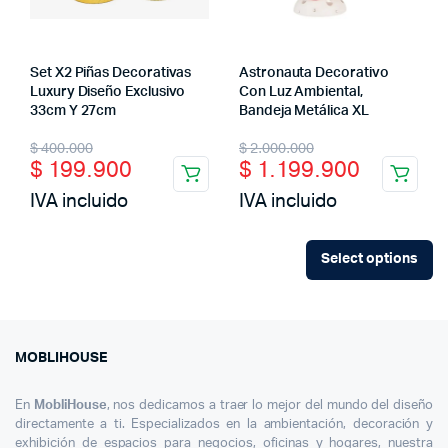
Set X2 Piñas Decorativas
Astronauta Decorativo
Luxury Diseño Exclusivo
Con Luz Ambiental,
33cm Y 27cm
Bandeja Metálica XL
Original
Current
Original
Current
$
400.000
$
2.000.000
$
199.900
$
1.199.900
price
price
price
price
IVA incluido
IVA incluido
was:
is:
was:
is:
$ 400.000.
$ 199.900.
$ 2.000.000.
$ 1.199.900.
Select options
MOBLIHOUSE
En
MobliHouse
, nos dedicamos a traer lo mejor del mundo del diseño
directamente a ti. Especializados en la ambientación, decoración y
exhibición de espacios para negocios, oficinas y hogares, nuestra