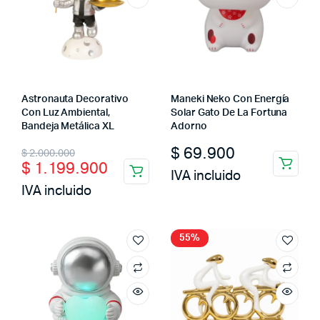
Astronauta Decorativo
Maneki Neko Con Energía
Con Luz Ambiental,
Solar Gato De La Fortuna
Bandeja Metálica XL
Adorno
Original
Current
$
69.900
$
2.000.000
$
1.199.900
price
price
IVA incluido
IVA incluido
was:
is:
$ 2.000.000.
$ 1.199.900.
55%