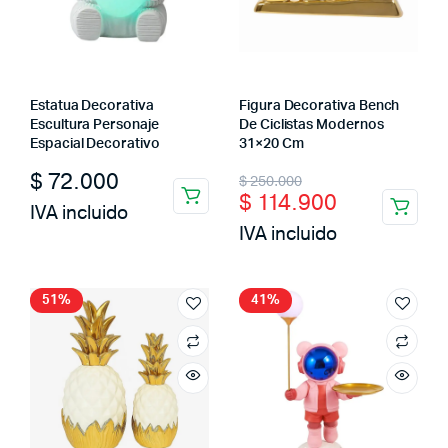
Estatua Decorativa
Figura Decorativa Bench
Escultura Personaje
De Ciclistas Modernos
Espacial Decorativo
31×20 Cm
Original
Current
$
72.000
$
250.000
$
114.900
price
price
IVA incluido
IVA incluido
was:
is:
$ 250.000.
$ 114.900.
51%
41%