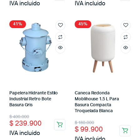
IVA incluido
IVA incluido
was:
is:
was:
is:
$ 400.000.
$ 239.900.
$ 400.000.
$ 239.900.
41%
45%
Papelera Hidrante Estilo
Caneca Redonda
Industrial Retro Bote
Moblihouse 1.5 L Para
Basura Gris
Basura Compacta
Troquelada Blanca
Original
Current
$
400.000
Original
Current
$
239.900
$
180.000
price
price
$
99.900
price
price
IVA incluido
was:
is:
IVA incluido