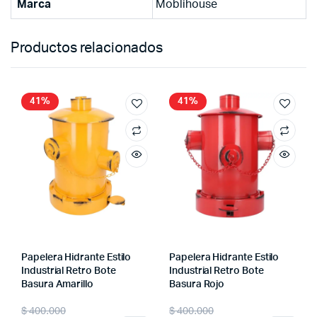
Marca
Moblihouse
Productos relacionados
41%
41%
Papelera Hidrante Estilo
Papelera Hidrante Estilo
Industrial Retro Bote
Industrial Retro Bote
Basura Amarillo
Basura Rojo
Original
Current
Original
Current
$
400.000
$
400.000