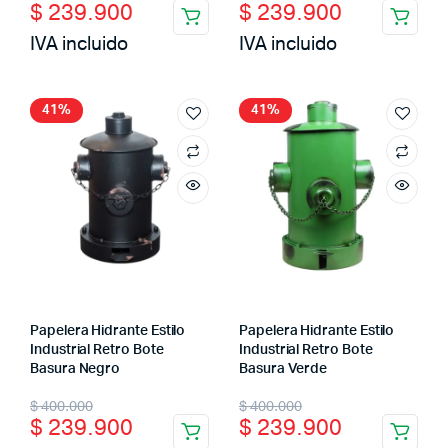
$
239.900
$
239.900
price
price
price
price
IVA incluido
IVA incluido
was:
is:
was:
is:
$ 400.000.
$ 239.900.
$ 400.000.
$ 239.900.
41%
41%
Papelera Hidrante Estilo
Papelera Hidrante Estilo
Industrial Retro Bote
Industrial Retro Bote
Basura Negro
Basura Verde
Original
Current
Original
Current
$
400.000
$
400.000
$
239.900
$
239.900
price
price
price
price