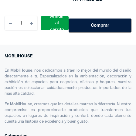
was:
is:
$ 400.000.
$ 239.900.
$ 180.000.
$ 99.900.
Añadir
Cantidad
al
Esfero
Comprar
carrito
Euro-
pen
Probador
De
Billetes
MOBLIHOUSE
Falsos
En
MobliHouse
, nos dedicamos a traer lo mejor del mundo del diseño
directamente a ti. Especializados en la ambientación, decoración y
exhibición de espacios para negocios, oficinas y hogares, nuestra
pasión es seleccionar cuidadosamente productos importados de la
más alta calidad.
En
MobliHouse
, creemos que los detalles marcan la diferencia. Nuestro
compromiso es proporcionarte productos que transformen tus
espacios en lugares de inspiración y confort, donde cada elemento
cuenta una historia de excelencia y buen gusto.
Categorías