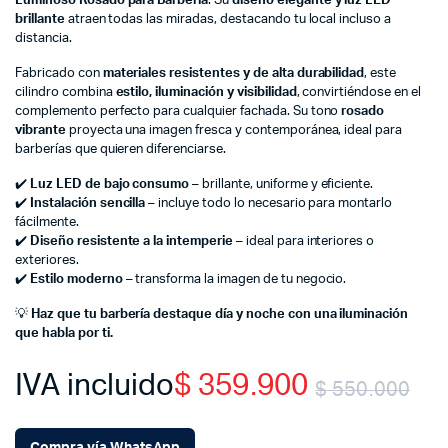
Luminoso Rosado para Barbería
. Su
diseño elegante y luz LED
brillante
atraen todas las miradas, destacando tu local incluso a
distancia.
Fabricado con
materiales resistentes y de alta durabilidad
, este
cilindro combina
estilo, iluminación y visibilidad
, convirtiéndose en el
complemento perfecto para cualquier fachada. Su tono
rosado
vibrante
proyecta una imagen fresca y contemporánea, ideal para
barberías que quieren diferenciarse.
✔️
Luz LED de bajo consumo
– brillante, uniforme y eficiente.
✔️
Instalación sencilla
– incluye todo lo necesario para montarlo
fácilmente.
✔️
Diseño resistente a la intemperie
– ideal para interiores o
exteriores.
✔️
Estilo moderno
– transforma la imagen de tu negocio.
💡
Haz que tu barbería destaque día y noche con una iluminación
que habla por ti.
IVA incluido
$
359.900
$
550.000
Or
Cu
Compra vía WhatsApp