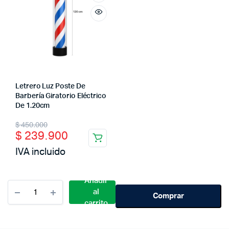
Letrero Luz Poste De
Barbería Giratorio Eléctrico
De 1.20cm
Original
Current
$
450.000
$
239.900
price
price
IVA incluido
was:
is:
$ 450.000.
$ 239.900.
Añadir
Cantidad
al
Cilindro
Comprar
carrito
Luminoso
Rosado
Para