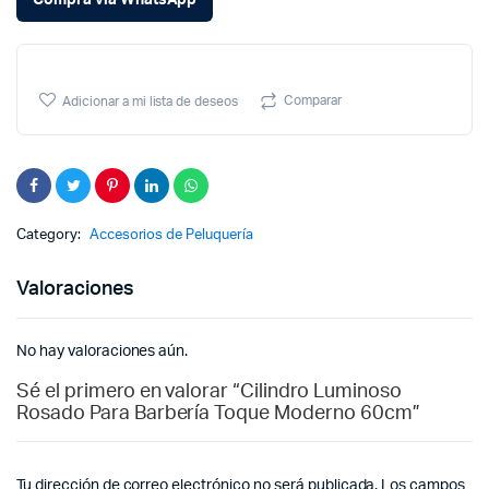
pr
pr
wa
is:
Comparar
Adicionar a mi lista de deseos
$ 
$ 
Category:
Accesorios de Peluquería
Valoraciones
No hay valoraciones aún.
Sé el primero en valorar “Cilindro Luminoso
Rosado Para Barbería Toque Moderno 60cm”
Tu dirección de correo electrónico no será publicada.
Los campos