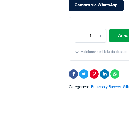
Compra vía WhatsApp
Cantidad
Añadi
Butaco
Para
Barra
Adicionar a mi lista de deseos
Metal
Con
Garantía
Muchos
Colores
Categories:
Butacos y Bancos
,
Sil