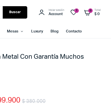
Iniciar sesión
Total
1
0
Buscar
Account
$
0
Mesas
Luxury
Blog
Contacto
a Metal Con Garantía Muchos
9.900
$
380.000
Original
Current