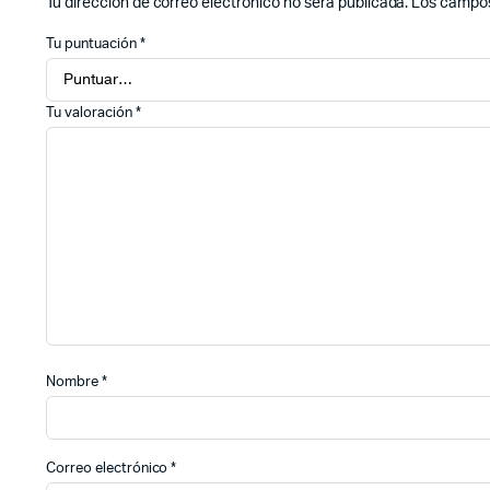
Tu dirección de correo electrónico no será publicada.
Los campos
Tu puntuación
*
Tu valoración
*
Nombre
*
Correo electrónico
*