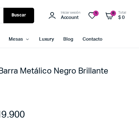
Iniciar sesión
Total
1
0
Buscar
Account
$
0
Mesas
Luxury
Blog
Contacto
Barra Metálico Negro Brillante
9.900