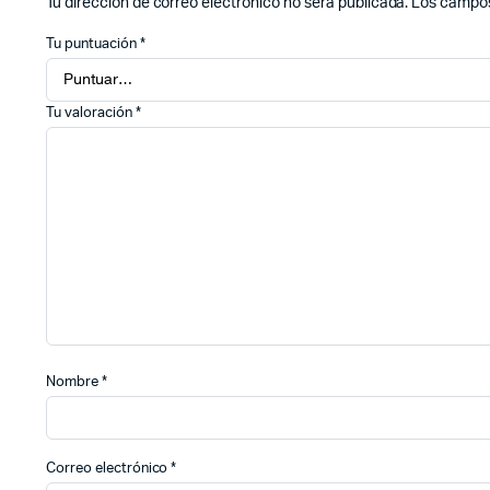
Tu dirección de correo electrónico no será publicada.
Los campos
Tu puntuación
*
Tu valoración
*
Nombre
*
Correo electrónico
*