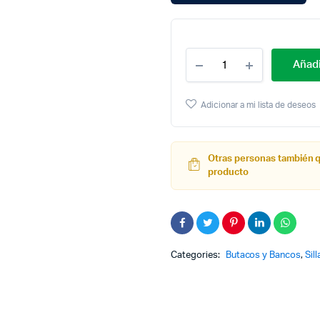
Cantidad
Añadi
Butaco
Alto
Para
Adicionar a mi lista de deseos
Barra
Metálico
Fucsia
Otras personas también 
producto
Categories:
Butacos y Bancos
,
Sil