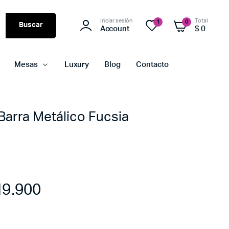
Iniciar sesión
Total
1
0
Buscar
Account
$
0
Mesas
Luxury
Blog
Contacto
Barra Metálico Fucsia
9.900