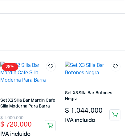
28%
Set X3 Silla Bar Botones
Negra
Set X2 Silla Bar Mardin Cafe
Silla Moderna Para Barra
$
1.044.000
Original
Current
$
1.000.000
IVA incluido
$
720.000
price
price
IVA incluido
was:
is: