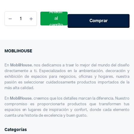
Añadir
Cantidad
al
Letrero
Comprar
carrito
Decorativo
Puerta
Metálica
De
Pared
MOBLIHOUSE
Vintage
Diseños
En
MobliHouse
, nos dedicamos a traer lo mejor del mundo del diseño
directamente a ti. Especializados en la ambientación, decoración y
exhibición de espacios para negocios, oficinas y hogares, nuestra
pasión es seleccionar cuidadosamente productos importados de la
más alta calidad.
En
MobliHouse
, creemos que los detalles marcan la diferencia. Nuestro
compromiso es proporcionarte productos que transformen tus
espacios en lugares de inspiración y confort, donde cada elemento
cuenta una historia de excelencia y buen gusto.
Categorías