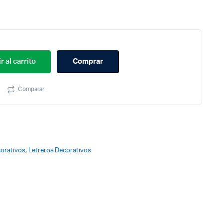
r al carrito
Comprar
Comparar
corativos
,
Letreros Decorativos