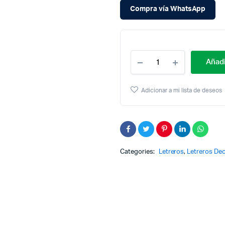
Compra vía WhatsApp
Cantidad
Añadi
Letrero
Decorativo
Puerta
Adicionar a mi lista de deseos
Metálica
De
Pared
Vintage
Diseños
Categories:
Letreros
,
Letreros De