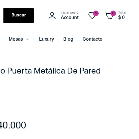
Iniciar sesión
Total
1
0
Buscar
Account
$
0
Mesas
Luxury
Blog
Contacto
vo Puerta Metálica De Pared
40.000