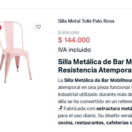
Silla Metal Tolix Palo Rosa
Original
Current
$
300.000
$
144.000
price
price
IVA incluido
was:
is:
Silla Metálica de Bar 
$ 300.000.
$ 144.000.
Resistencia Atempora
La
Silla Metálica de Bar Moblihou
atemporal en una pieza funcional y
industrial utilizado durante más d
silla se ha convertido en un refe
🪑 Fabricada con
estructura metá
para el uso diario. Su diseño vers
cocina, restaurantes, cafeterías