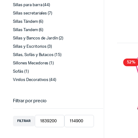
Sillas para barra
(44)
Sillas secretariales
(7)
Sillas Tándem
(6)
Sillas Tandem
(6)
Sillas y Bancos de Jardín
(2)
Sillas y Escritorios
(3)
Sillas, Sofás y Butacos
(15)
52%
Sillones Mecedores
(1)
Sofás
(1)
Vinilos Decorativos
(44)
Filtrar por precio
FILTRAR
Precio
Precio
mínimo
máximo