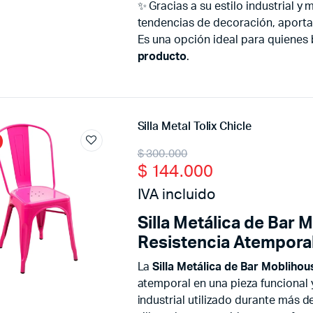
✨ Gracias a su estilo industrial y
tendencias de decoración, aporta
Es una opción ideal para quienes
producto
.
Silla Metal Tolix Chicle
Original
Current
$
300.000
$
144.000
price
price
IVA incluido
was:
is:
Silla Metálica de Bar 
$ 300.000.
$ 144.000.
Resistencia Atempora
La
Silla Metálica de Bar Moblihou
atemporal en una pieza funcional y
industrial utilizado durante más d