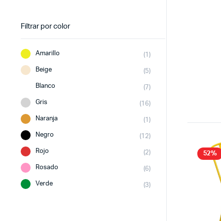
Filtrar por color
Amarillo
(1)
Beige
(5)
Blanco
(7)
Gris
(16)
Naranja
(1)
Negro
(12)
Rojo
(2)
52%
Rosado
(6)
Verde
(3)