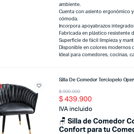
ambiente.
Cuenta con asiento ergonómico y
cómoda.
Incorpora apoyabrazos integrados
Fabricada en plástico resistente de
Superficie de fácil limpieza y man
Disponible en colores modernos qu
Ideal para comedores, cocinas, c
Silla De Comedor Terciopelo Ope
Original
Current
$
900.000
$
439.900
price
price
IVA incluido
was:
is:
🪑
Silla de Comedor Co
$ 900.000.
$ 439.900.
Confort para tu Come