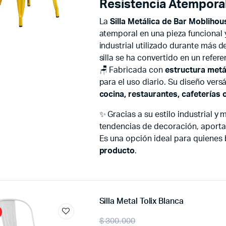
Resistencia Atempora
La
Silla Metálica de Bar Moblihou
atemporal en una pieza funcional y
industrial utilizado durante más d
silla se ha convertido en un refe
🪑 Fabricada con
estructura metá
para el uso diario. Su diseño vers
cocina, restaurantes, cafeterías
✨ Gracias a su estilo industrial y
tendencias de decoración, aporta
Es una opción ideal para quienes
producto
.
Silla Metal Tolix Blanca
Original
Current
$
300.000