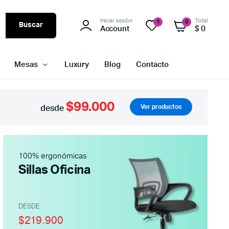
Iniciar sesión
Total
1
0
Buscar
Account
$
0
Mesas
Luxury
Blog
Contacto
$99.000
Ver productos
desde
100% ergonómicas
Sillas Oficina
DESDE
$219.900