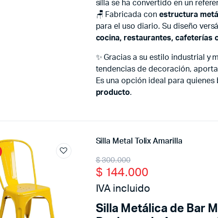
silla se ha convertido en un refe
🪑 Fabricada con
estructura metá
para el uso diario. Su diseño vers
cocina, restaurantes, cafeterías
✨ Gracias a su estilo industrial y
tendencias de decoración, aporta
Es una opción ideal para quienes
producto
.
Silla Metal Tolix Amarilla
Original
Current
$
300.000
$
144.000
price
price
IVA incluido
was:
is:
Silla Metálica de Bar 
$ 300.000.
$ 144.000.