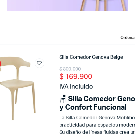
Silla Comedor Genova Beige
Original
Current
$
300.000
$
169.900
price
price
IVA incluido
was:
is:
🪑
Silla Comedor Gen
$ 300.000.
$ 169.900.
y Confort Funcional
La Silla Comedor Genova Mobliho
practicidad para espacios moder
Su diseño de líneas fluidas crea u