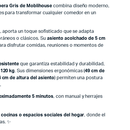
pera Gris de Moblihouse
combina diseño moderno,
es para transformar cualquier comedor en un
s
, aporta un toque sofisticado que se adapta
ráneos o clásicos. Su
asiento acolchado de 5 cm
ara disfrutar comidas, reuniones o momentos de
esistente
que garantiza estabilidad y durabilidad,
a
120 kg
. Sus dimensiones ergonómicas (
49 cm de
 cm de altura del asiento
) permiten una postura
.
roximadamente 5 minutos
, con manual y herrajes
ocinas o espacios sociales del hogar
, donde el
tas. ✨