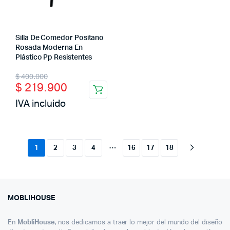
Silla De Comedor Positano
Rosada Moderna En
Plástico Pp Resistentes
Original
Current
$
400.000
$
219.900
price
price
IVA incluido
was:
is:
$ 400.000.
$ 219.900.
…
1
2
3
4
16
17
18
MOBLIHOUSE
En
MobliHouse
, nos dedicamos a traer lo mejor del mundo del diseño