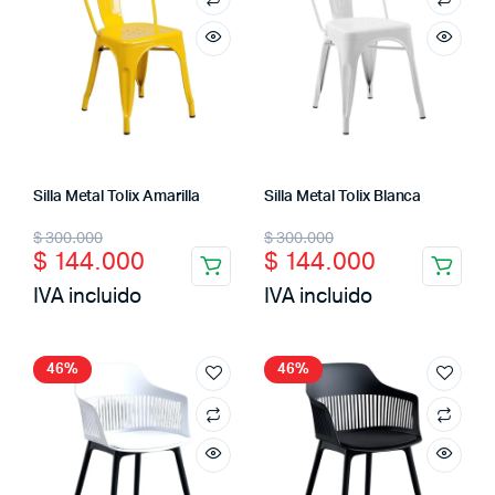
Silla Metal Tolix Amarilla
Silla Metal Tolix Blanca
Original
Current
Original
Current
$
300.000
$
300.000
$
144.000
$
144.000
price
price
price
price
IVA incluido
IVA incluido
was:
is:
was:
is:
$ 300.000.
$ 144.000.
$ 300.000.
$ 144.000.
cio
cio
46%
46%
imo
ximo