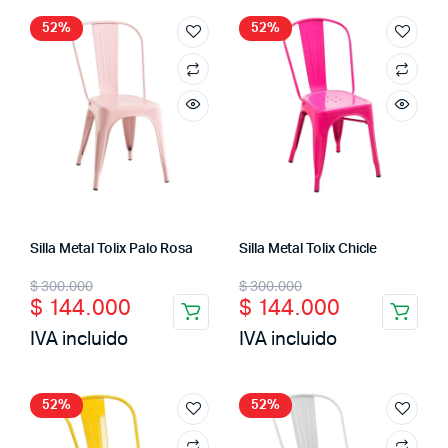
$ 300.000.
$ 169.900.
$ 900.000.
$ 439.900.
52%
52%
Silla Metal Tolix Palo Rosa
Silla Metal Tolix Chicle
Original
Current
Original
Current
$
300.000
$
300.000
$
144.000
$
144.000
price
price
price
price
IVA incluido
IVA incluido
was:
is:
was:
is:
$ 300.000.
$ 144.000.
$ 300.000.
$ 144.000.
52%
52%