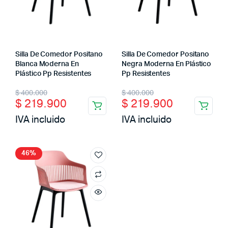
Silla De Comedor Positano
Silla De Comedor Positano
Blanca Moderna En
Negra Moderna En Plástico
Plástico Pp Resistentes
Pp Resistentes
Original
Current
Original
Current
$
400.000
$
400.000
$
219.900
$
219.900
price
price
price
price
IVA incluido
IVA incluido
was:
is:
was:
is:
$ 400.000.
$ 219.900.
$ 400.000.
$ 219.900.
46%