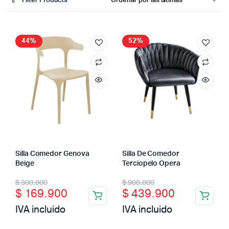
Filter Products
44%
52%
Silla Comedor Genova
Silla De Comedor
Beige
Terciopelo Opera
Original
Current
Original
Current
$
300.000
$
900.000
$
169.900
$
439.900
price
price
price
price
IVA incluido
IVA incluido
was:
is:
was:
is: