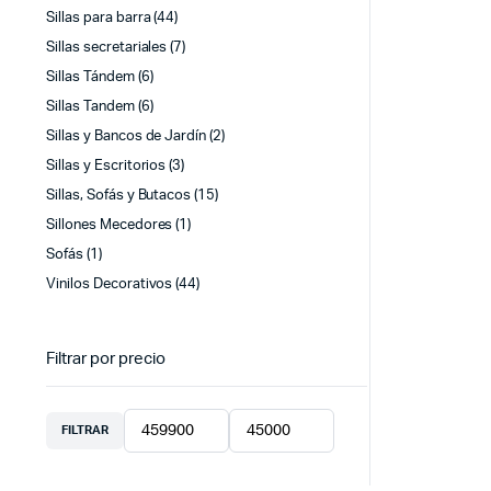
Sillas para barra
(44)
Sillas secretariales
(7)
Sillas Tándem
(6)
Sillas Tandem
(6)
Sillas y Bancos de Jardín
(2)
Sillas y Escritorios
(3)
Sillas, Sofás y Butacos
(15)
Sillones Mecedores
(1)
Sofás
(1)
Vinilos Decorativos
(44)
Filtrar por precio
FILTRAR
Precio
Precio
mínimo
máximo