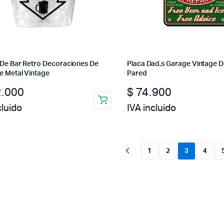
 De Bar Retro Decoraciones De
Placa Dad,s Garage Vintage D
e Metal Vintage
Pared
.000
$
74.900
cluido
IVA incluido
1
2
3
4