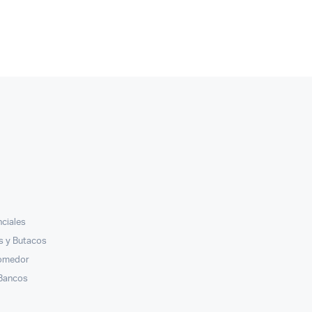
nciales
ás y Butacos
Comedor
 Bancos
s