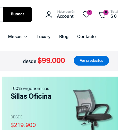
Iniciar sesión
Total
1
0
Buscar
Account
$
0
Mesas
Luxury
Blog
Contacto
$99.000
Ver productos
desde
100% ergonómicas
Sillas Oficina
DESDE
$219.900