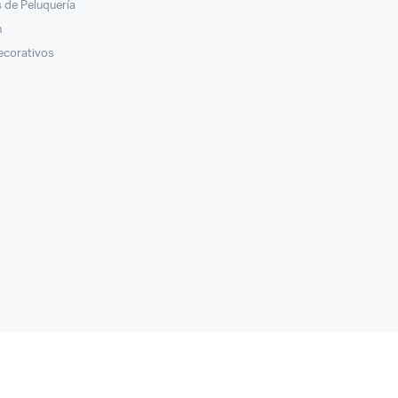
 de Peluquería
n
ecorativos