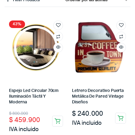
Filter Products
43%
Espejo Led Circular 70cm
Letrero Decorativo Puerta
Iluminación Táctil Y
Metálica De Pared Vintage
Moderna
Diseños
Original
Current
$
240.000
$
800.000
$
459.900
price
price
IVA incluido
IVA incluido
was:
is: